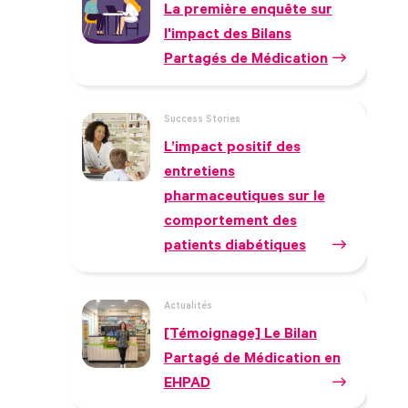
La première enquête sur
l'impact des Bilans
Partagés de Médication
Success Stories
L’impact positif des
entretiens
pharmaceutiques sur le
comportement des
patients diabétiques
Actualités
[Témoignage] Le Bilan
Partagé de Médication en
EHPAD