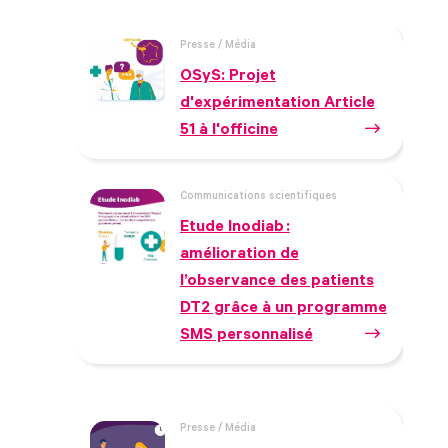
Presse / Média
OSyS: Projet
d'expérimentation Article
51 à l'officine
Communications scientifiques
Etude Inodiab :
amélioration de
l’observance des patients
DT2 grâce à un programme
SMS personnalisé
Presse / Média