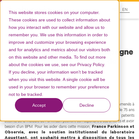
FR
EN
This website stores cookies on your computer.
These cookies are used to collect information about
how you interact with our website and allow us to
remember you. We use this information in order to
Ressources
improve and customize your browsing experience
and for analytics and metrics about our visitors both
Pharmapark : J'accompagne
on this website and other media. To find out more
mes patients atteints de
about the cookies we use, see our Privacy Policy.
Parkinson
If you decline, your information won’t be tracked
when you visit this website. A single cookie will be
used in your browser to remember your preference
Pharmaciens
Observance
Education patient
not to be tracked.
Dans le cadre du bilan partagé de médication, les pharmaciens sont amenés à
Accept
Decline
réaliser un accompagnement personnalisé de leurs patients de plus de 75 ans
polymédiqués ou de leurs patients de plus de 65 ans. De nombreux patients
atteints de la maladie de Parkinson peuvent correspondre à ces critères et avoir
besoin d’un BPM. Pour les aider dans cette mission,
France Parkinson et
Observia, avec le soutien institutionnel du laboratoire
Aguettant, ont souhaité mettre à disposition de tous les