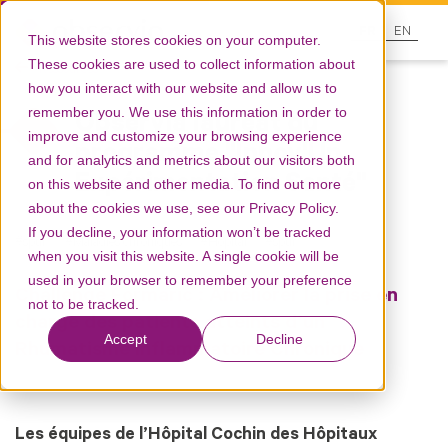
FR
EN
This website stores cookies on your computer.
These cookies are used to collect information about
Ressources
how you interact with our website and allow us to
remember you. We use this information in order to
Observia lauréat du
improve and customize your browsing experience
programme "Innov'Up
and for analytics and metrics about our visitors both
Expérimentation Santé"
on this website and other media. To find out more
about the cookies we use, see our Privacy Policy.
If you decline, your information won’t be tracked
spur
Maladies chroniques
Hôpital
spur
when you visit this website. A single cookie will be
used in your browser to remember your preference
Challenge Formaric : Améliorer la prise en
not to be tracked.
charge des patients atteints d’un
Accept
Decline
Rhumatisme Inflammatoire Chronique
Les équipes de l’Hôpital Cochin des Hôpitaux