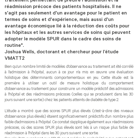
traitement permettant de prédire l'admission et la
réadmission précoce des patients hospitalisés. Il ne
s'agit pas seulement d'un avantage pour le patient en
termes de soins et d'expérience, mais aussi d'un
avantage économique lié à la réduction des coûts pour
les hôpitaux et les autres services de soins qui peuvent
adopter le modèle SPUR dans le cadre des soins de
routine".
Joshua Wells, doctorant et chercheur pour l’étude
VMATT2
Bien qu'un nombre limité de modèles d'observance au traitement ait été corrélé
à l'admission à l'hôpital, aucun à ce jour n'a mis en œuvre une évaluation
holistique des déterminants comportementaux en jeu. Cette étude est la
première à utiliser un outil de mesure holistique du comportement
d'observance au traitement pour construire un modèle prédictif des admissions
à l'hôpital et des réadmissions précoces (celles qui se produisent dans les 30
jours suivant une sortie) chez les patients atteints de diabète de type 2.
L'étude a montré que des scores SPUR plus élevés (c'est-à-dire des niveaux
d'observance plus élevés) étaient significativement prédictifs d'un nombre plus
faible d'admissions à l'hôpital. Ce constat s'applique également aux réadmissions
précoces, où des scores SPUR plus élevés sont liés à un risque plus faible de
réadmission à l'hôpital dans les 30 jours suivant une sortie.