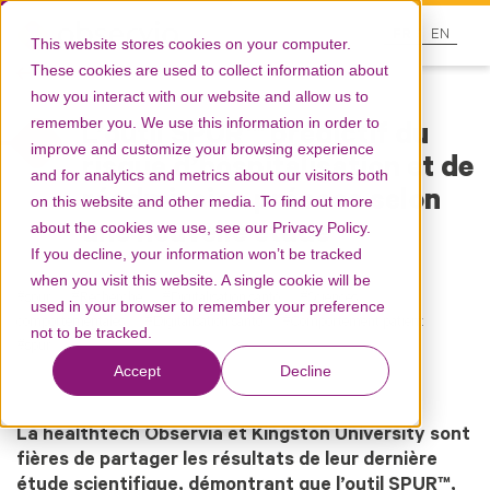
FR
EN
This website stores cookies on your computer.
These cookies are used to collect information about
Ressources
how you interact with our website and allow us to
remember you. We use this information in order to
L’outil SPUR™ prédictif du
improve and customize your browsing experience
risque d’hôspitalisation et de
and for analytics and metrics about our visitors both
réadmission précoce selon
on this website and other media. To find out more
about the cookies we use, see our Privacy Policy.
une nouvelle étude
If you decline, your information won’t be tracked
when you visit this website. A single cookie will be
spur
Recherche
Digitalisation santé
Sciences
used in your browser to remember your preference
comportementales
Digitalisation santé
Comportement patient
not to be tracked.
spur
Accept
Decline
La healthtech Observia et Kingston University sont
fières de partager les résultats de leur dernière
étude scientifique, démontrant que l’outil SPUR™,