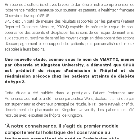
En réponse à cette crise et avec la volonté d'améliorer notre compréhension de
l'observance médicamenteuse pour soutenir les patients, la healthtech française
Observia a développé SPUR.
SPUR est un outil de mesure des résultats rapportés par les patients (Patient
Reported Outcomes Measure, PROM) capable de prédire le risque de non-
observance des patients et d'expliquer les raisons de ce risque, donnant ainsi
aux acteurs du système de santé les moyens d'agir en développant des actions
d’accompagnement et de support des patients plus personnalisées et mieux
adaptées à leurs besoins.
Une nouvelle étude, connue sous le nom de VMATT2, menée
par Observia et Kingston University, a démontré que SPUR
est prédictif du risque d'admission à l'hôpital et de
réadmission précoce chez les patients atteints de diabète
de type 2.
Cette étude a été publiée dans le prestigieux Patient Preference and
Adherence Journal, et a été menée par Joshua Wells, doctorant, ainsi que par
son superviseur et chercheur principal de l'étude, le Pr. Reem Kayyali, chef du
département de pharmacie de Kingston University. Les patients ont été
recrutés avec le soutien de l'hôpital de Kingston.
"À notre connaissance, il s'agit du premier modèle
comportemental holistique de l'observance au