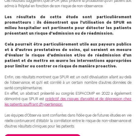
Ces résultats suggèrent que SPUR peut prédire la probabilité qu'un patient soit
admis à l'hôpital en fonction de son risque de non-observance.
Les résultats de cette étude sont particulièrement
prometteurs : ils démontrent que l'utilisation de SPUR en
milieu hospitalier est pertinente pour détecter les patients
présentant un risque d'admission ou de réadmission.
Cela pourrait être particulièrement utile aux payeurs publics
et à d'autres prestataires de soins, qui seraient en mesure
d'évaluer le risque d'admission et/ou de réadmission d'un
patient et de mettre en œuvre les interventions appropriées
pour limiter ou contrer ce risque de manière proactive.
Enfin, ces résultats montrent que SPUR est un outil d'évaluation allant au-delà
de l’observance, et qu'il est corrélé à un certain nombre d’autres données de
santé complémentaires.
En effet, un abstract présenté au congrès ESPACOMP en 2022 a également
démontré que SPUR est
prédictif des risques d'anxiété et de dépression chez
les patients souffrant d'hypertension.
Les équipes d’Observia sont confiantes dans l'idée que de futures études en vie
réelle continueront d’établir la corrélation entre le risque de non-observance et
d'autres résultats cliniques pour les patients.