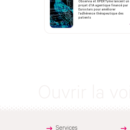
Observia et XPERTyme lancent un
projet d’IA agentique financé par
Eurostars pour améliorer
l’adhérence thérapeutique des
patients
Ouvrir la v
Services