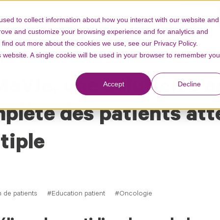
™
OPC™
À propos
Ressources
sed to collect information about how you interact with our website and
prove and customize your browsing experience and for analytics and
o find out more about the cookies we use, see our Privacy Policy.
is website. A single cookie will be used in your browser to remember you
rces
aVie, une solution d
Accept
Decline
plète des patients at
tiple
 de patients
Education patient
Oncologie