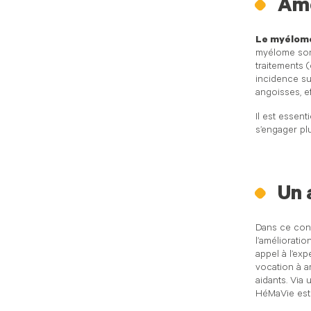
Amé
Le myélome
myélome sont
traitements (
incidence sur
angoisses, ef
Il est essen
s’engager pl
Un 
Dans ce cont
l’amélioratio
appel à l’ex
vocation à a
aidants. Via 
HéMaVie est 