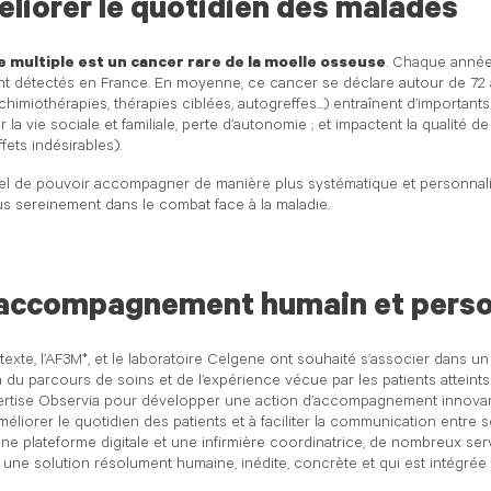
liorer le quotidien des malades
 multiple est un cancer rare de la moelle osseuse
. Chaque anné
 détectés en France. En moyenne, ce cancer se déclare autour de 72 a
chimiothérapies, thérapies ciblées, autogreffes...) entraînent d’importan
 la vie sociale et familiale, perte d’autonomie ; et impactent la qualité 
fets indésirables).
tiel de pouvoir accompagner de manière plus systématique et personnali
us sereinement dans le combat face à la maladie.
accompagnement humain et perso
exte, l’AF3M*, et le laboratoire Celgene ont souhaité s’associer dans u
n du parcours de soins et de l’expérience vécue par les patients atteints 
pertise Observia pour développer une action d’accompagnement innova
méliorer le quotidien des patients et à faciliter la communication entre 
une plateforme digitale et une infirmière coordinatrice, de nombreux serv
une solution résolument humaine, inédite, concrète et qui est intégrée