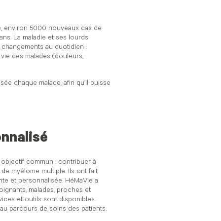
e, environ 5000 nouveaux cas de
ns. La maladie et ses lourds
ts changements au quotidien :
de vie des malades (douleurs,
sée chaque malade, aﬁn qu’il puisse
nnalisé
n objectif commun : contribuer à
de myélome multiple. Ils ont fait
nte et personnalisée. HéMaVie a
soignants, malades, proches et
ices et outils sont disponibles.
 au parcours de soins des patients.