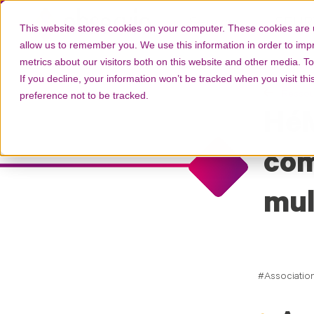
Services
SPUR
This website stores cookies on your computer. These cookies are u
allow us to remember you. We use this information in order to im
metrics about our visitors both on this website and other media. T
If you decline, your information won’t be tracked when you visit th
preference not to be tracked.
Ressou
HéM
com
mul
Association