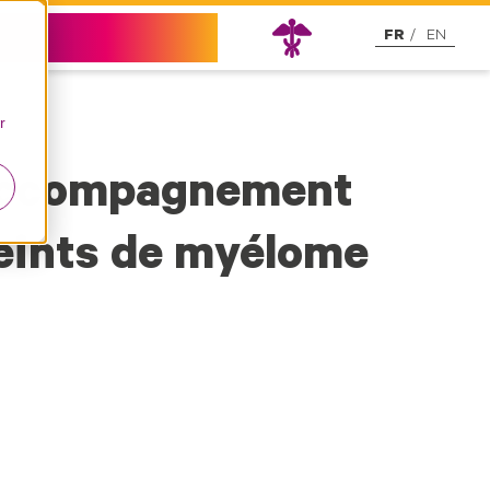
Nous contacter
FR
EN
r
’accompagnement
teints de myélome